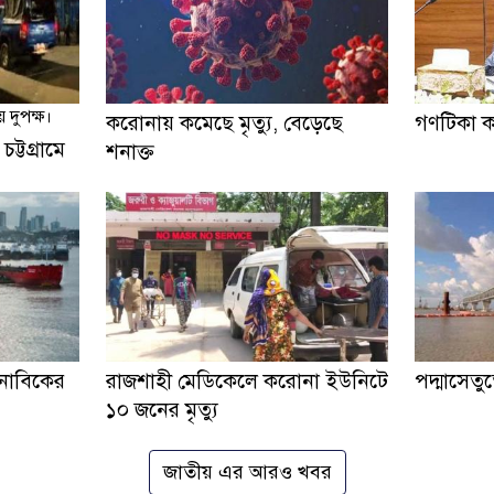
 দুপক্ষ।
করোনায় কমেছে মৃত্যু, বেড়েছে
গণটিকা কার্
চট্টগ্রামে
শনাক্ত
নাবিকের
রাজশাহী মেডিকেলে করোনা ইউনিটে
পদ্মাসেতু
১০ জনের মৃত্যু
জাতীয় এর আরও খবর