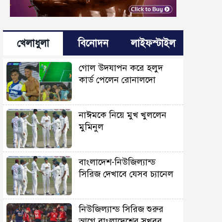
খেলাধুলা
বিনোদন
লাইফস্টাইল
গোল উদযাপন করে হলুদ
কার্ড পেলেন রোনালদো
নাঈমকে নিয়ে মুখ খুললেন
মুমিনুল
বাংলাদেশ-নিউজিল্যান্ড
সিরিজ দেখাবে যেসব চ্যানেল
নিউজিল্যান্ড সিরিজ শুরুর
আগে বাংলাদেশের সুখবর