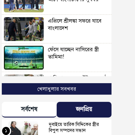
এপ্রিলে শ্রীলঙ্কা সফরে যাবে
বাংলাদেশ
ফেঁসে যাচ্ছেন নাসিরের স্ত্রী
তামিমা!
পাকিস্তানে বসে স্টেইনের কণ্ঠে
আইপিএলের দুর্নাম
খেলাধুলার সবখবর
মিরাজের কুরআন
সর্বশেষ
জনপ্রিয়
তেলাওয়াতের ভিডিও ভাইরাল
(ভিডিও)
দুবাইয়ে তারিক সিদ্দিকের স্ত্রীর
১
বিপুল সম্পদের সন্ধান