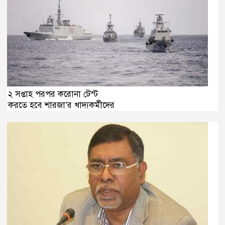
২ সপ্তাহ পরপর করোনা টেস্ট
করতে হবে শারজা’র খাদ্যকর্মীদের