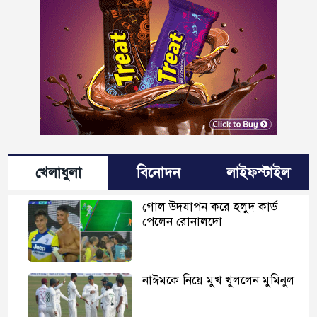
খেলাধুলা
বিনোদন
লাইফস্টাইল
গোল উদযাপন করে হলুদ কার্ড
পেলেন রোনালদো
নাঈমকে নিয়ে মুখ খুললেন মুমিনুল