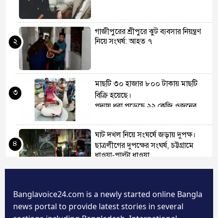
পাকিস্তানে বসে স্টেইনের কণ্ঠে
আইপিএলের দুর্নাম
গাজীপুরের শ্রীপুরে ঝুট ব্যবসার নিয়ন্ত্রণ
২
নিয়ে সংঘর্ষ: আহত ৭
মিরাজের কুরআন তেলাওয়াতের
ভিডিও ভাইরাল (ভিডিও)
মাছটি ৩০ হাজার ৮০০ টাকায় মাছটি
৩
বিক্রি হয়েছে।
পদ্মায় ধরা পড়েছে ২২ কেজি ওজনের
মেসি নারায়ণগঞ্জে, রোনালদো
পাঙ্গাস
পড়েছেন নোয়াখালীর স্কুলে!
ঘাট দখল নিয়ে সংঘর্ষে জড়ায় দুপক্ষ।
৪
ছাত্রলীগের দুপক্ষের সংঘর্ষ, চট্টগ্রামে
ধাওয়া-পাল্টা ধাওয়া
ক্রাইস্টচার্চে ফের ‘গুলির’ শব্দ, ভয়ে
শিউরে উঠলেন তামিম!
সেজদায় মৃত্যু সকল মুসমানদের স্বপ্ন
Banglavoice24.com is a newly started online Bangla
৫
নামাজের সেজদায় মৃত্যুবরন করলেন
ভারতকে যা খুশি তা-ই করতে দিচ্ছে
news portal to provide latest stories in several
মুসুল্লি
আইসিসি