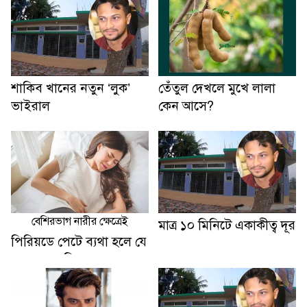
শাকিব খানের নতুন ‍‍‘লুক‍‍’
তেঁতুল দেখলে মুখে লালা
ভাইরাল
কেন আসে?
বেশিরভাগ নারীর ক্ষেত্রেই
মাত্র ১০ মিনিটে একাকীত্ব দূর
পিরিয়ডে পেটে ব্যথা হলে যে
৫ খাবার এড়িয়ে চলবেন