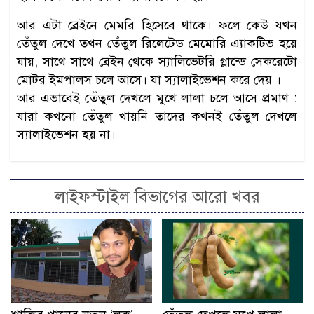
আর এটা ব্রেইনে মেমরি হিসেবে থাকে। ফলে কেউ যখন
তেঁতুল দেখে তখন তেঁতুল রিলেটেড মেমোরি এ্যাকটিভ হয়ে
যায়, সাথে সাথে ব্রেইন থেকে স্যালিভেটরি গ্লান্ডে সেকরেটো
মোটর ইমপালস চলে আসে। যা স্যালাইভেশন করে দেয় ।
আর এভাবেই তেঁতুল দেখলে মুখে লালা চলে আসে প্রমাণ :
যারা কখনো তেঁতুল খায়নি তাদের কখনই তেঁতুল দেখলে
স্যালাইভেশন হয় না।
লাইফস্টাইল বিভাগের আরো খবর