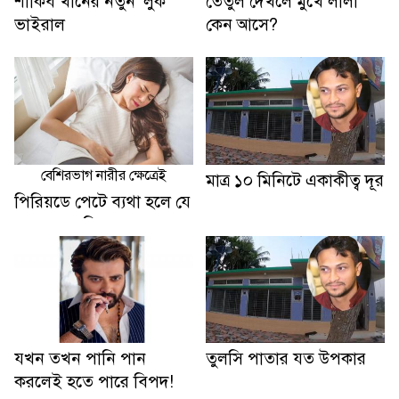
শাকিব খানের নতুন ‍‍‘লুক‍‍’
তেঁতুল দেখলে মুখে লালা
ভাইরাল
কেন আসে?
বেশিরভাগ নারীর ক্ষেত্রেই
মাত্র ১০ মিনিটে একাকীত্ব দূর
পিরিয়ডে পেটে ব্যথা হলে যে
৫ খাবার এড়িয়ে চলবেন
যখন তখন পানি পান
তুলসি পাতার যত উপকার
করলেই হতে পারে বিপদ!