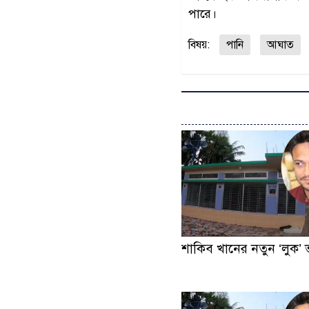
পারে।
বিষয়:
পানি
আঘাত
শাকিব খানের নতুন ‍‍‘লুক‍‍