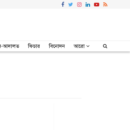
-আদালত
ফিচার
বিনোদন
আরো