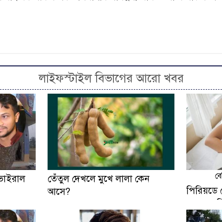
লাইফস্টাইল বিভাগের আরো খবর
বে
’ ভাইরাল
তেঁতুল দেখলে মুখে লালা কেন
পিরিয়ডে প
আসে?
খাবার এড়