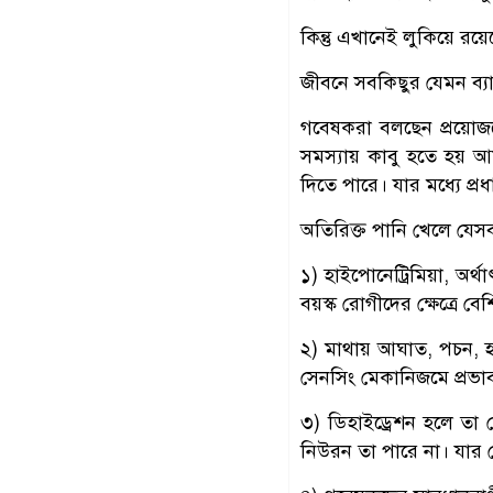
কিন্তু এখানেই লুকিয়ে রয়
জীবনে সবকিছুর যেমন ব্য
গবেষকরা বলছেন প্রয়োজন
সমস্যায় কাবু হতে হয় আ
দিতে পারে। যার মধ্যে প্
অতিরিক্ত পানি খেলে যেস
১) হাইপোনেট্রিমিয়া, অর্
বয়স্ক রোগীদের ক্ষেত্রে বে
২) মাথায় আঘাত, পচন, হৃ
সেনসিং মেকানিজমে প্রভা
৩) ডিহাইড্রেশন হলে তা য
নিউরন তা পারে না। যার