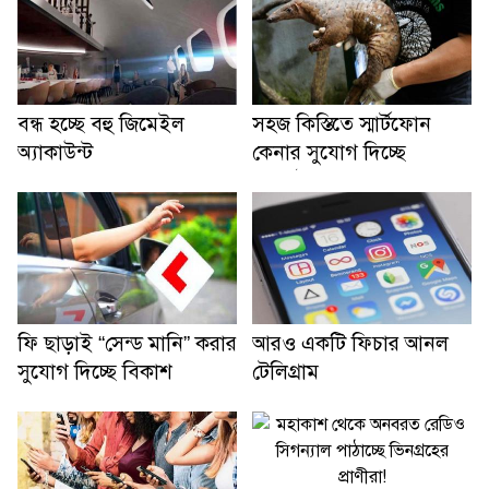
বন্ধ হচ্ছে বহু জিমেইল
সহজ কিস্তিতে স্মার্টফোন
অ্যাকাউন্ট
কেনার সুযোগ দিচ্ছে
ওয়ালটন
ফি ছাড়াই “সেন্ড মানি” করার
আরও একটি ফিচার আনল
সুযোগ দিচ্ছে বিকাশ
টেলিগ্রাম