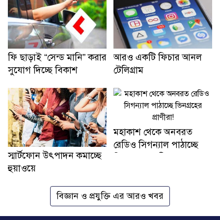
ফি ছাড়াই “সেন্ড মানি” করার
আরও একটি ফিচার আনল
সুযোগ দিচ্ছে বিকাশ
টেলিগ্রাম
মহাকাশ থেকে অনবরত
রেডিও সিগন্যাল পাঠাচ্ছে
স্মার্টফোন উৎপাদন কমাচ্ছে
ভিনগ্রহের প্রাণীরা!
হুয়াওয়ে
বিজ্ঞান ও প্রযুক্তি এর আরও খবর